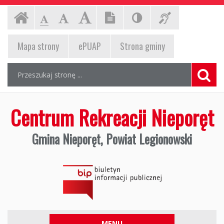
Centrum
Ustawienia
Czcionka,
Strona
Wersja
Kontrast
Informac
-
-
-
jej
strony
Czcionka
Czcionka
Czcionka
Rekreacji
rozmiar
tekstowa
(włącz/wyłącz)
dla
główna
standardowa
powiększona
duża
EPUAP,
na
Mapa
strony
ePUAP
Strona gminy
Nieporęt
niesłyszą
stronie:
strona
Wyszukiwarka
Gmina
Wyszukiwana
Formularz
gminy,
fraza:
wyszukiwania
Nieporęt,
mapa
Szuka
strony
Powiat
Centrum Rekreacji Nieporęt
Legionowski,
Gmina Nieporęt, Powiat Legionowski
Biuletyn
Informacji
Ogólnopolski
Biuletyn
Publicznej
Informacji
Publicznej,
https://www.gov.pl/web/bip
Menu
MENU